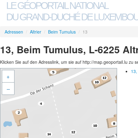
LE GÉOPORTAIL NATIONAL
DU GRAND-DUCHÉ DE LUXEMBO
Adressen
/
Altrier
/
Beim Tumulus
/
13
13, Beim Tumulus, L-6225 Altr
Klicken Sie auf den Adresslink, um sie auf http://map.geoportail.lu zu 
13,
+
–