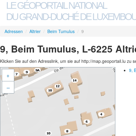
LE GÉOPORTAIL NATIONAL
DU GRAND-DUCHÉ DE LUXEMBO
Adressen
/
Altrier
/
Beim Tumulus
/
9
9, Beim Tumulus, L-6225 Altri
Klicken Sie auf den Adresslink, um sie auf http://map.geoportail.lu zu 
9, 
+
–