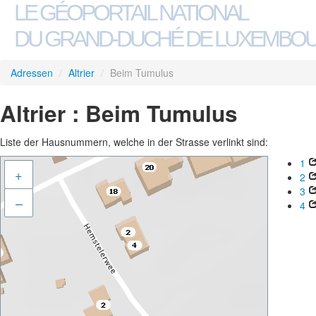
LE GÉOPORTAIL NATIONAL
DU GRAND-DUCHÉ DE LUXEMBO
Adressen
/
Altrier
/
Beim Tumulus
Altrier : Beim Tumulus
Liste der Hausnummern, welche in der Strasse verlinkt sind:
1
+
2
3
–
4