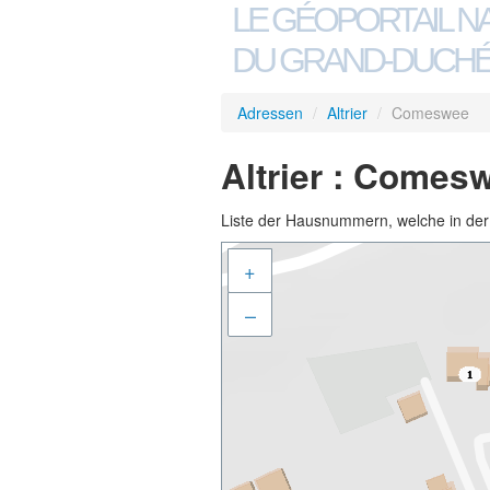
LE GÉOPORTAIL N
DU GRAND-DUCHÉ
Adressen
/
Altrier
/
Comeswee
Altrier : Comes
Liste der Hausnummern, welche in der S
+
–