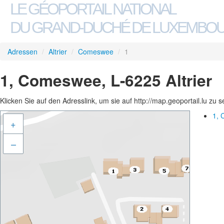
LE GÉOPORTAIL NATIONAL
DU GRAND-DUCHÉ DE LUXEMBO
Adressen
/
Altrier
/
Comeswee
/
1
1, Comeswee, L-6225 Altrier
Klicken Sie auf den Adresslink, um sie auf http://map.geoportail.lu zu 
1, 
+
–