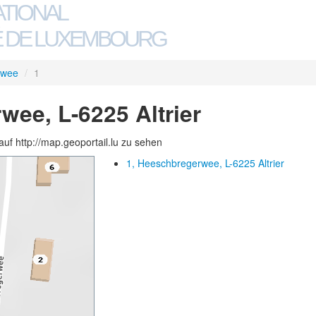
ATIONAL
 DE LUXEMBOURG
rwee
/
1
wee, L-6225 Altrier
auf http://map.geoportail.lu zu sehen
1, Heeschbregerwee, L-6225 Altrier