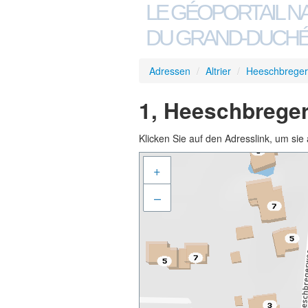
LE GÉOPORTAIL N
DU GRAND-DUCHÉ
Adressen
/
Altrier
/
Heeschbrege
1, Heeschbreger
Klicken Sie auf den Adresslink, um sie 
+
–