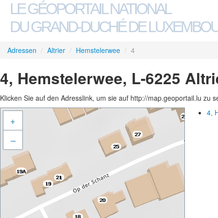
LE GÉOPORTAIL NATIONAL
DU GRAND-DUCHÉ DE LUXEMBO
Adressen
/
Altrier
/
Hemstelerwee
/
4
4, Hemstelerwee, L-6225 Altri
Klicken Sie auf den Adresslink, um sie auf http://map.geoportail.lu zu 
4, 
+
–