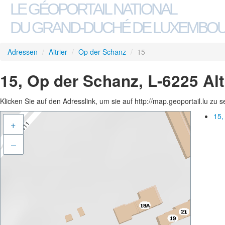
LE GÉOPORTAIL NATIONAL
DU GRAND-DUCHÉ DE LUXEMBO
Adressen
/
Altrier
/
Op der Schanz
/
15
15, Op der Schanz, L-6225 Alt
Klicken Sie auf den Adresslink, um sie auf http://map.geoportail.lu zu 
15,
+
–