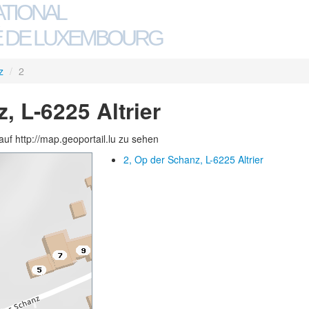
ATIONAL
 DE LUXEMBOURG
z
/
2
, L-6225 Altrier
auf http://map.geoportail.lu zu sehen
2, Op der Schanz, L-6225 Altrier