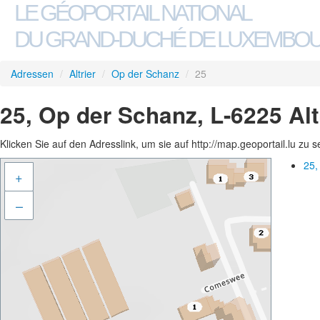
LE GÉOPORTAIL NATIONAL
DU GRAND-DUCHÉ DE LUXEMBO
Adressen
/
Altrier
/
Op der Schanz
/
25
25, Op der Schanz, L-6225 Alt
Klicken Sie auf den Adresslink, um sie auf http://map.geoportail.lu zu 
25,
+
–