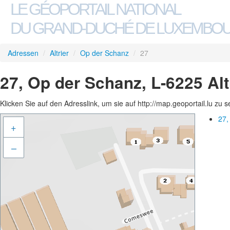
LE GÉOPORTAIL NATIONAL
DU GRAND-DUCHÉ DE LUXEMBO
Adressen
/
Altrier
/
Op der Schanz
/
27
27, Op der Schanz, L-6225 Alt
Klicken Sie auf den Adresslink, um sie auf http://map.geoportail.lu zu 
27,
+
–