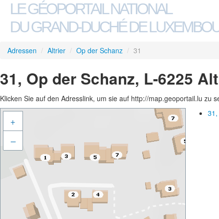
LE GÉOPORTAIL NATIONAL
DU GRAND-DUCHÉ DE LUXEMBO
Adressen
/
Altrier
/
Op der Schanz
/
31
31, Op der Schanz, L-6225 Alt
Klicken Sie auf den Adresslink, um sie auf http://map.geoportail.lu zu 
31,
+
–