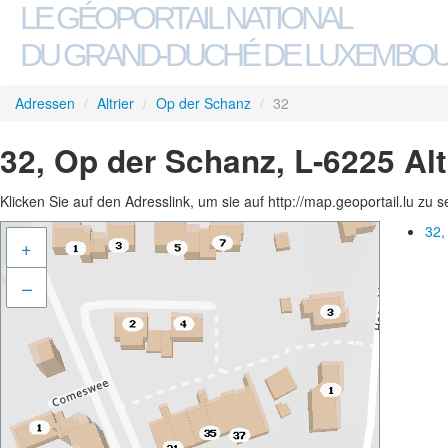
LE GÉOPORTAIL NATIONAL
DU GRAND-DUCHÉ DE LUXEMBO
Adressen
/
Altrier
/
Op der Schanz
/
32
32, Op der Schanz, L-6225 Alt
Klicken Sie auf den Adresslink, um sie auf http://map.geoportail.lu zu 
32,
+
–