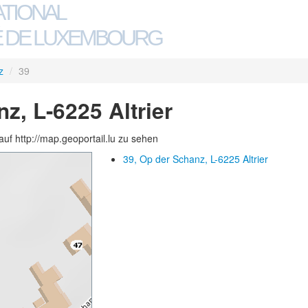
ATIONAL
 DE LUXEMBOURG
z
/
39
z, L-6225 Altrier
auf http://map.geoportail.lu zu sehen
39, Op der Schanz, L-6225 Altrier