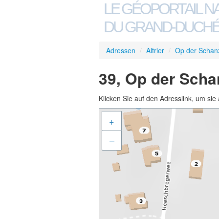
LE GÉOPORTAIL N
DU GRAND-DUCHÉ
Adressen
/
Altrier
/
Op der Schan
39, Op der Schan
Klicken Sie auf den Adresslink, um sie 
+
–