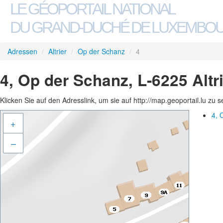
LE GÉOPORTAIL NATIONAL
DU GRAND-DUCHÉ DE LUXEMBO
Adressen
/
Altrier
/
Op der Schanz
/
4
4, Op der Schanz, L-6225 Altr
Klicken Sie auf den Adresslink, um sie auf http://map.geoportail.lu zu 
4, 
+
–