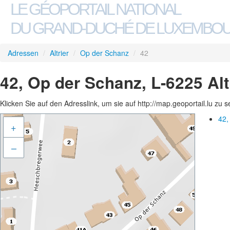
LE GÉOPORTAIL NATIONAL
DU GRAND-DUCHÉ DE LUXEMBO
Adressen
/
Altrier
/
Op der Schanz
/
42
42, Op der Schanz, L-6225 Alt
Klicken Sie auf den Adresslink, um sie auf http://map.geoportail.lu zu 
42,
+
–