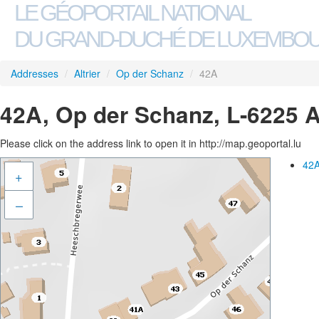
LE GÉOPORTAIL NATIONAL
DU GRAND-DUCHÉ DE LUXEMBO
Addresses
/
Altrier
/
Op der Schanz
/
42A
42A, Op der Schanz, L-6225 Al
Please click on the address link to open it in http://map.geoportal.lu
42A
+
–