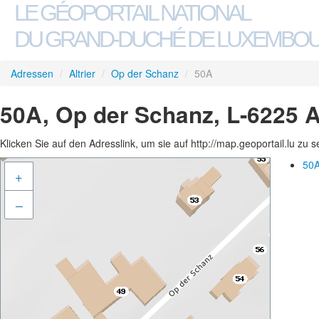
LE GÉOPORTAIL NATIONAL
DU GRAND-DUCHÉ DE LUXEMBO
Adressen
/
Altrier
/
Op der Schanz
/
50A
50A, Op der Schanz, L-6225 Al
Klicken Sie auf den Adresslink, um sie auf http://map.geoportail.lu zu 
50A
+
–