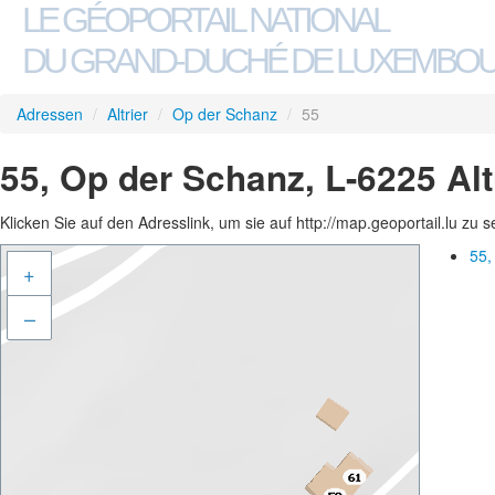
LE GÉOPORTAIL NATIONAL
DU GRAND-DUCHÉ DE LUXEMBO
Adressen
/
Altrier
/
Op der Schanz
/
55
55, Op der Schanz, L-6225 Alt
Klicken Sie auf den Adresslink, um sie auf http://map.geoportail.lu zu 
55,
+
–