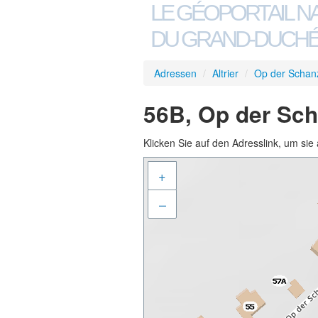
LE GÉOPORTAIL N
DU GRAND-DUCHÉ
Adressen
/
Altrier
/
Op der Schan
56B, Op der Scha
Klicken Sie auf den Adresslink, um sie 
+
–