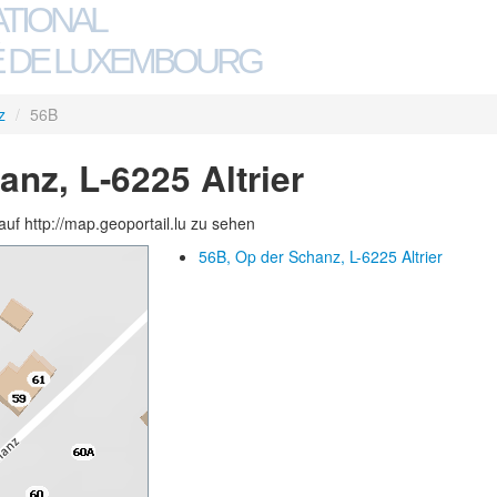
ATIONAL
 DE LUXEMBOURG
z
/
56B
nz, L-6225 Altrier
auf http://map.geoportail.lu zu sehen
56B, Op der Schanz, L-6225 Altrier