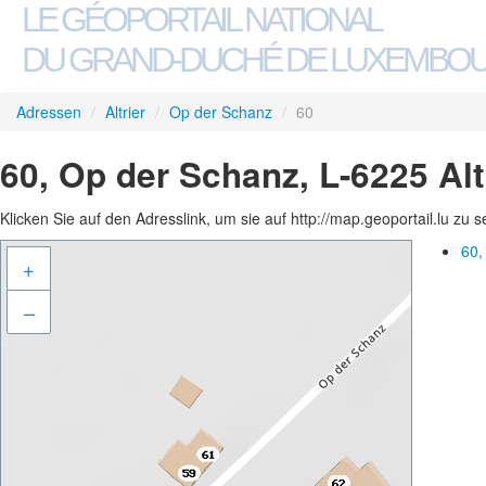
LE GÉOPORTAIL NATIONAL
DU GRAND-DUCHÉ DE LUXEMBO
Adressen
/
Altrier
/
Op der Schanz
/
60
60, Op der Schanz, L-6225 Alt
Klicken Sie auf den Adresslink, um sie auf http://map.geoportail.lu zu 
60,
+
–