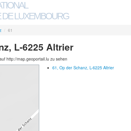
ATIONAL
 DE LUXEMBOURG
z
/
61
z, L-6225 Altrier
auf http://map.geoportail.lu zu sehen
61, Op der Schanz, L-6225 Altrier