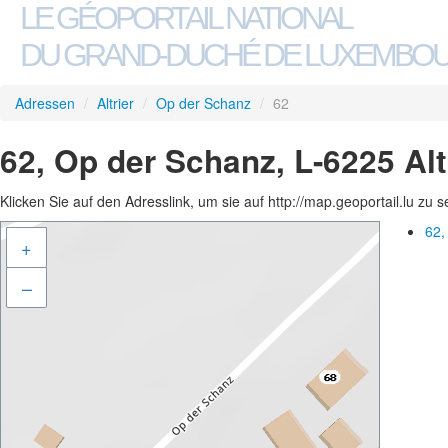
LE GÉOPORTAIL NATIONAL
DU GRAND-DUCHÉ DE LUXEMBO
Adressen
/
Altrier
/
Op der Schanz
/
62
62, Op der Schanz, L-6225 Alt
Klicken Sie auf den Adresslink, um sie auf http://map.geoportail.lu zu 
62,
+
–