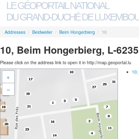
LE GÉOPORTAIL NATIONAL
DU GRAND-DUCHÉ DE LUXEMBO
Addresses
/
Beidweiler
/
Beim Hongerbierg
/
10
10, Beim Hongerbierg, L-6235
Please click on the address link to open it in http://map.geoportal.lu
10,
+
–