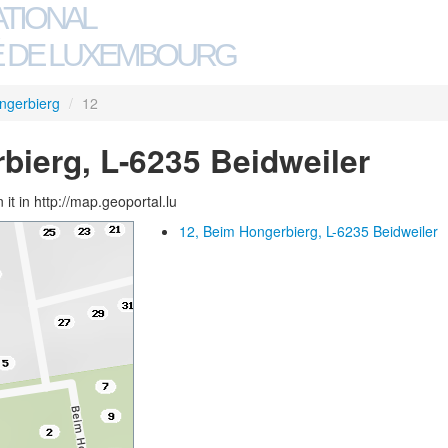
ATIONAL
 DE LUXEMBOURG
ngerbierg
/
12
bierg, L-6235 Beidweiler
 it in http://map.geoportal.lu
12, Beim Hongerbierg, L-6235 Beidweiler