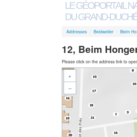
LE GÉOPORTAIL N
DU GRAND-DUCHÉ
Addresses
/
Beidweiler
/
Beim Ho
12, Beim Honger
Please click on the address link to open
+
–