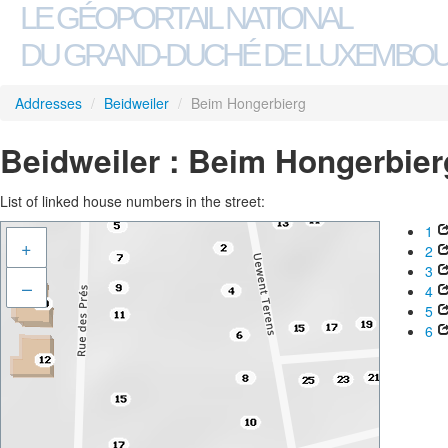
LE GÉOPORTAIL NATIONAL
DU GRAND-DUCHÉ DE LUXEMBO
Addresses
/
Beidweiler
/
Beim Hongerbierg
Beidweiler : Beim Hongerbier
List of linked house numbers in the street:
1
+
2
3
–
4
5
6