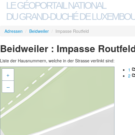
LE GÉOPORTAIL NATIONAL
DU GRAND-DUCHÉ DE LUXEMBO
Adressen
/
Beidweiler
/
Impasse Routfeld
Beidweiler : Impasse Routfel
Liste der Hausnummern, welche in der Strasse verlinkt sind:
1
+
2
–