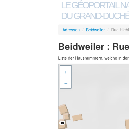
LE GÉOPORTAIL N
DU GRAND-DUCHÉ
Adressen
/
Beidweiler
/
Rue Hiehl
Beidweiler : Rue
Liste der Hausnummern, welche in der S
+
–