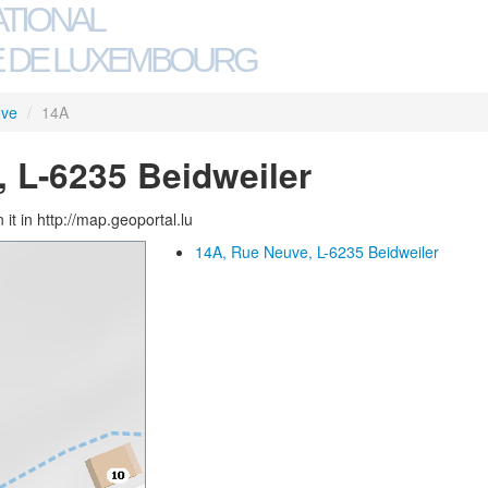
ATIONAL
 DE LUXEMBOURG
uve
/
14A
 L-6235 Beidweiler
 it in http://map.geoportal.lu
14A, Rue Neuve, L-6235 Beidweiler