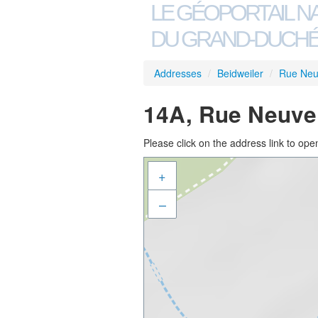
LE GÉOPORTAIL N
DU GRAND-DUCHÉ
Addresses
/
Beidweiler
/
Rue Ne
14A, Rue Neuve,
Please click on the address link to open
+
–