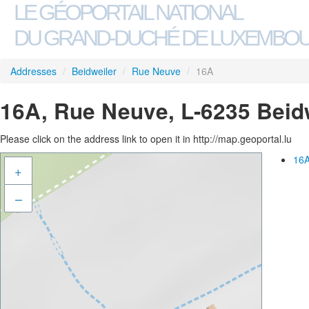
LE GÉOPORTAIL NATIONAL
DU GRAND-DUCHÉ DE LUXEMBO
Addresses
/
Beidweiler
/
Rue Neuve
/
16A
16A, Rue Neuve, L-6235 Beid
Please click on the address link to open it in http://map.geoportal.lu
16A
+
–