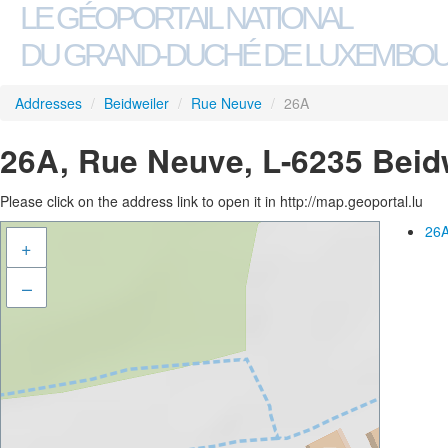
LE GÉOPORTAIL NATIONAL
DU GRAND-DUCHÉ DE LUXEMBO
Addresses
/
Beidweiler
/
Rue Neuve
/
26A
26A, Rue Neuve, L-6235 Beid
Please click on the address link to open it in http://map.geoportal.lu
26A
+
–