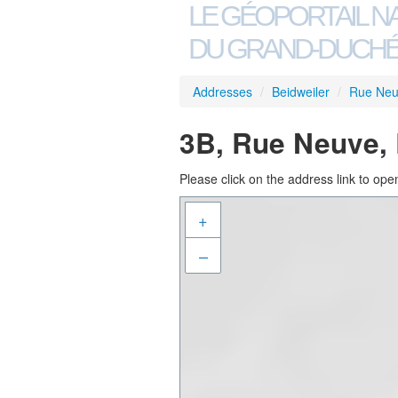
LE GÉOPORTAIL N
DU GRAND-DUCHÉ
Addresses
/
Beidweiler
/
Rue Ne
3B, Rue Neuve, 
Please click on the address link to open
+
–