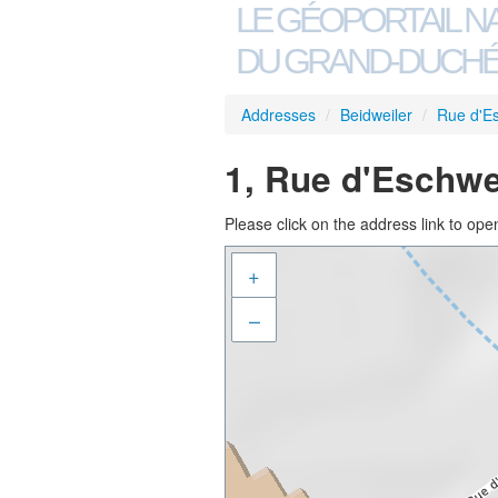
LE GÉOPORTAIL N
DU GRAND-DUCHÉ
Addresses
/
Beidweiler
/
Rue d'Es
1, Rue d'Eschwe
Please click on the address link to open
+
–