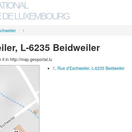
ATIONAL
 DE LUXEMBOURG
chweiler
/
1
iler, L-6235 Beidweiler
 it in http://map.geoportal.lu
1, Rue d'Eschweiler, L-6235 Beidweiler