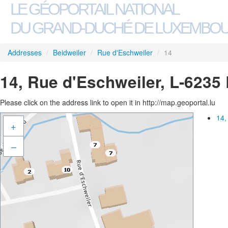
LE GÉOPORTAIL NATIONAL
DU GRAND-DUCHÉ DE LUXEMBO
Addresses
/
Beidweiler
/
Rue d'Eschweiler
/
14
14, Rue d'Eschweiler, L-6235
Please click on the address link to open it in http://map.geoportal.lu
14,
+
–