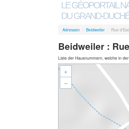
LE GÉOPORTAIL N
DU GRAND-DUCHÉ
Adressen
/
Beidweiler
/
Rue d'Esc
Beidweiler : Ru
Liste der Hausnummern, welche in der S
+
–