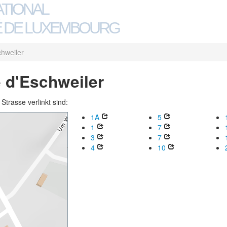
ATIONAL
 DE LUXEMBOURG
hweiler
e d'Eschweiler
trasse verlinkt sind:
1A
5
1
7
3
7
4
10