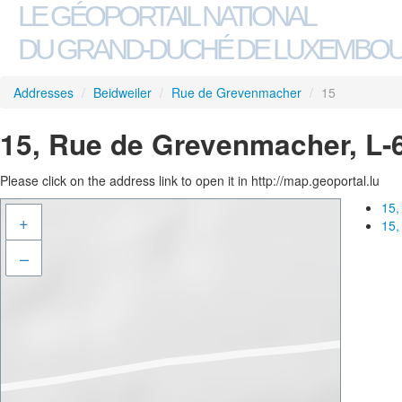
LE GÉOPORTAIL NATIONAL
DU GRAND-DUCHÉ DE LUXEMBO
Addresses
/
Beidweiler
/
Rue de Grevenmacher
/
15
15, Rue de Grevenmacher, L-
Please click on the address link to open it in http://map.geoportal.lu
15,
+
15,
–