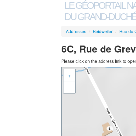
LE GÉOPORTAIL N
DU GRAND-DUCHÉ
Addresses
/
Beidweiler
/
Rue de 
6C, Rue de Grev
Please click on the address link to open
+
–