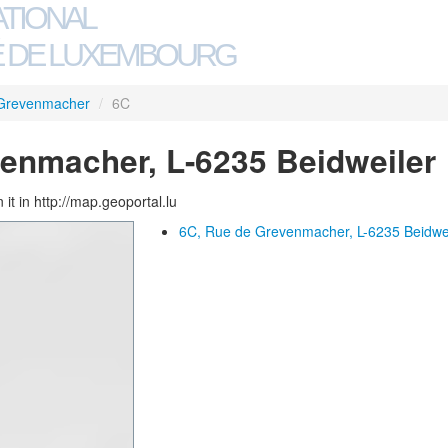
ATIONAL
 DE LUXEMBOURG
Grevenmacher
/
6C
enmacher, L-6235 Beidweiler
 it in http://map.geoportal.lu
6C, Rue de Grevenmacher, L-6235 Beidwe