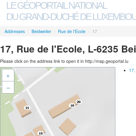
LE GÉOPORTAIL NATIONAL
DU GRAND-DUCHÉ DE LUXEMBO
Addresses
/
Beidweiler
/
Rue de l'Ecole
/
17
17, Rue de l'Ecole, L-6235 Be
Please click on the address link to open it in http://map.geoportal.lu
17,
+
–