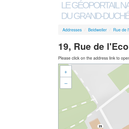
LE GÉOPORTAIL N
DU GRAND-DUCHÉ
Addresses
/
Beidweiler
/
Rue de l
19, Rue de l'Eco
Please click on the address link to open
+
–