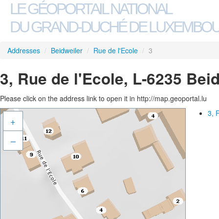
LE GÉOPORTAIL NATIONAL
DU GRAND-DUCHÉ DE LUXEMBO
Addresses
/
Beidweiler
/
Rue de l'Ecole
/
3
3, Rue de l'Ecole, L-6235 Bei
Please click on the address link to open it in http://map.geoportal.lu
3, 
+
–