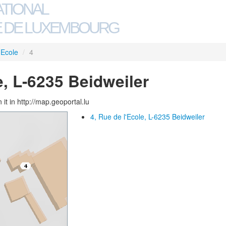
ATIONAL
 DE LUXEMBOURG
'Ecole
/
4
e, L-6235 Beidweiler
 it in http://map.geoportal.lu
4, Rue de l'Ecole, L-6235 Beidweiler