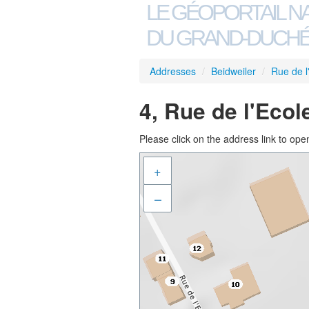
LE GÉOPORTAIL N
DU GRAND-DUCHÉ
Addresses
/
Beidweiler
/
Rue de l
4, Rue de l'Ecol
Please click on the address link to open
+
–