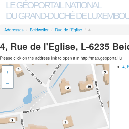
LE GÉOPORTAIL NATIONAL
DU GRAND-DUCHÉ DE LUXEMBO
Addresses
/
Beidweiler
/
Rue de l'Eglise
/
4
4, Rue de l'Eglise, L-6235 Bei
Please click on the address link to open it in http://map.geoportal.lu
4, 
+
–