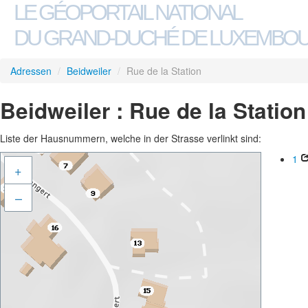
LE GÉOPORTAIL NATIONAL
DU GRAND-DUCHÉ DE LUXEMBO
Adressen
/
Beidweiler
/
Rue de la Station
Beidweiler : Rue de la Station
Liste der Hausnummern, welche in der Strasse verlinkt sind:
1
+
–