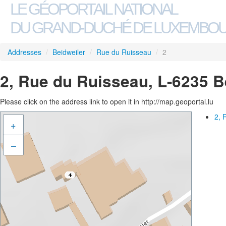
LE GÉOPORTAIL NATIONAL
DU GRAND-DUCHÉ DE LUXEMBO
Addresses
/
Beidweiler
/
Rue du Ruisseau
/
2
2, Rue du Ruisseau, L-6235 B
Please click on the address link to open it in http://map.geoportal.lu
2, 
+
–