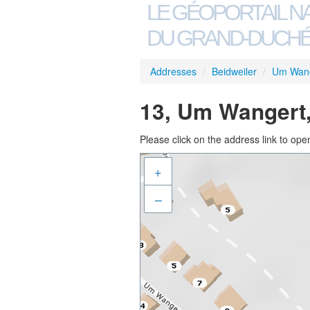
LE GÉOPORTAIL N
DU GRAND-DUCHÉ
Addresses
/
Beidweiler
/
Um Wan
13, Um Wangert,
Please click on the address link to open
+
–