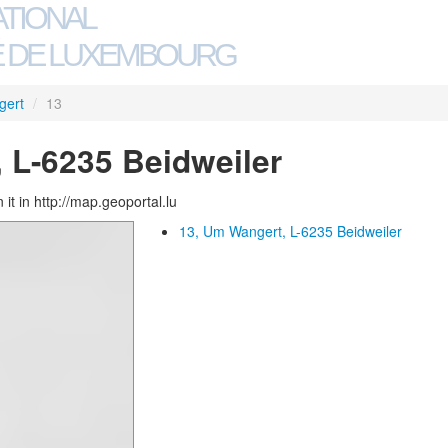
ATIONAL
 DE LUXEMBOURG
gert
/
13
 L-6235 Beidweiler
 it in http://map.geoportal.lu
13, Um Wangert, L-6235 Beidweiler