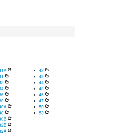
31A
42
31
43
32
44
34
45
36
46
39
47
40A
50
40
53
40B
42B
42A