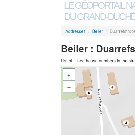
LE GÉOPORTAIL N
DU GRAND-DUCHÉ
Addresses
/
Beiler
/
Duarrefstroo
Beiler : Duarref
List of linked house numbers in the str
+
–