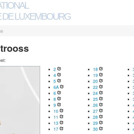
ATIONAL
 DE LUXEMBOURG
ss
strooss
eet:
2
18
4
19
5
20
6A
22
6
24
8
25
9
26
10
27
11
28
13
29
17
30