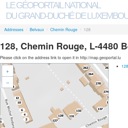
LE GÉOPORTAIL NATIONAL
DU GRAND-DUCHÉ DE LUXEMBO
Addresses
/
Belvaux
/
Chemin Rouge
/
128
128, Chemin Rouge, L-4480 B
Please click on the address link to open it in http://map.geoportal.lu
128
+
–