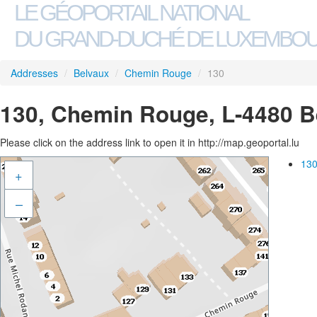
LE GÉOPORTAIL NATIONAL
DU GRAND-DUCHÉ DE LUXEMBO
Addresses
/
Belvaux
/
Chemin Rouge
/
130
130, Chemin Rouge, L-4480 B
Please click on the address link to open it in http://map.geoportal.lu
130
+
–