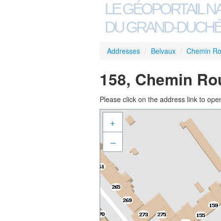
LE GÉOPORTAIL N
DU GRAND-DUCHÉ
Addresses
/
Belvaux
/
Chemin R
158, Chemin Ro
Please click on the address link to open
+
–