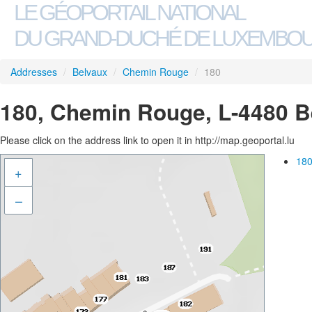
LE GÉOPORTAIL NATIONAL
DU GRAND-DUCHÉ DE LUXEMBO
Addresses
/
Belvaux
/
Chemin Rouge
/
180
180, Chemin Rouge, L-4480 B
Please click on the address link to open it in http://map.geoportal.lu
180
+
–